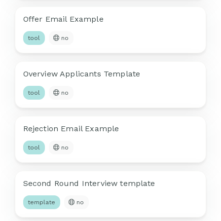
Offer Email Example
tool
no
Overview Applicants Template
tool
no
Rejection Email Example
tool
no
Second Round Interview template
template
no