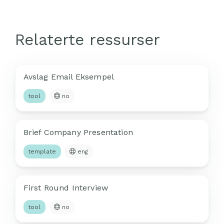
Relaterte ressurser
Avslag Email Eksempel
tool
no
Brief Company Presentation
template
eng
First Round Interview
tool
no